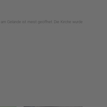
lecke und auf dem Möhnetalradweg bis zum
 am Gelände ist meist geöffnet. Die Kirche wurde