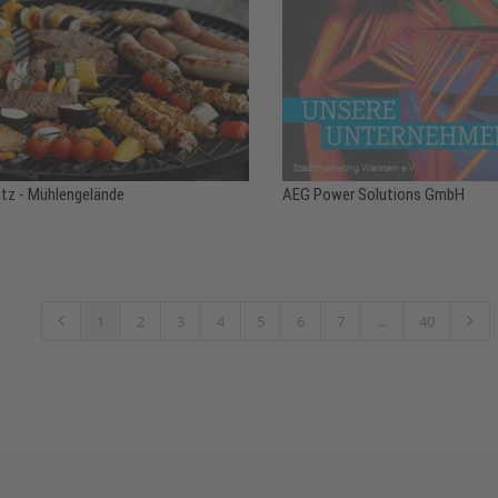
latz - Mühlengelände
AEG Power Solutions GmbH
1
2
3
4
5
6
7
...
40