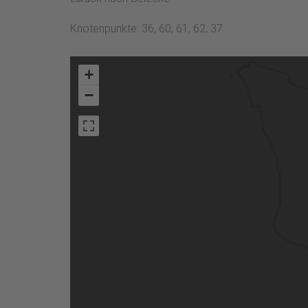
Knotenpunkte: 36, 60, 61, 62, 37
+
−