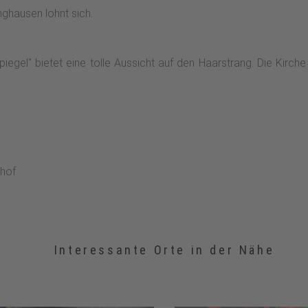
nach links auf „Mollenkämpe“, Wegweiser Richtung Be
nghausen lohnt sich.
es
egel" bietet eine tolle Aussicht auf den Haarstrang. Die Kirche
nhof
Interessante Orte in der Nähe