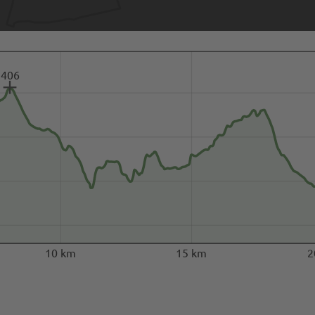
406
10 km
15 km
2