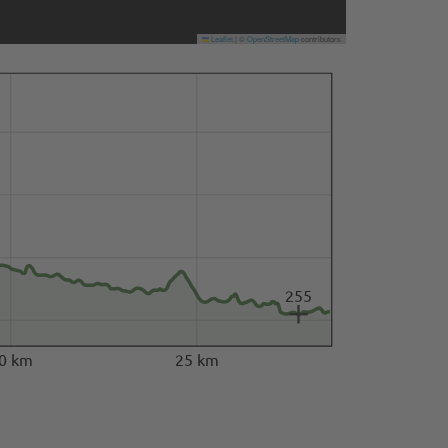
Leaflet
|
©
OpenStreetMap
contributors
255
0 km
25 km