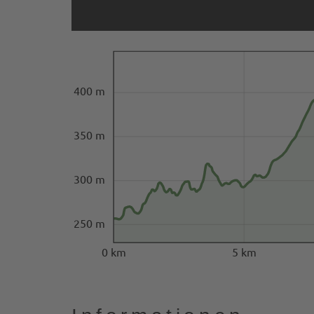
400 m
350 m
300 m
250 m
0 km
5 km