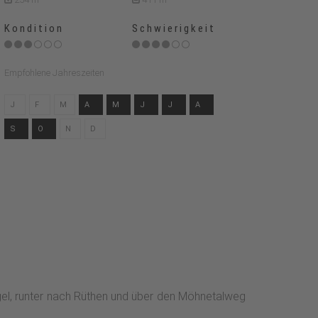
Kondition
Schwierigkeit
Empfohlene Jahreszeiten
J
F
M
A
M
J
J
A
S
O
N
D
gel, runter nach Rüthen und über den Möhnetalweg