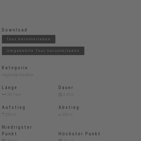
Download
Tour herunterladen
Umgekehrte Tour herunterladen
Kategorie
regionale Radtour
Länge
Dauer
28.7 km
2:45 h
Aufstieg
Abstieg
250 m
250 m
Niedrigster
Punkt
Höchster Punkt
254 m
411 m