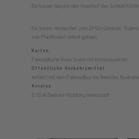
links in die Straße „Hankerfeld“. Dann 
Ein kurzer Gang in den Innenhof des Schloß Körtli
Ausgangspunkt.Tourenvorschlag durch: Rita Cord
Ein kurzer Abstecher zum DPSG-Gelände "Eulenspi
von Pfadfindern selbst gebaut.
Karten
Fahrradkarte Kreis Soest mit Knotenpunkten
Öffentliche Verkehrsmittel
Anfahrt mit dem FahrradBus bis Belecke, Busbah
Anreise
B 55 in Belecke Richtung Innenstadt