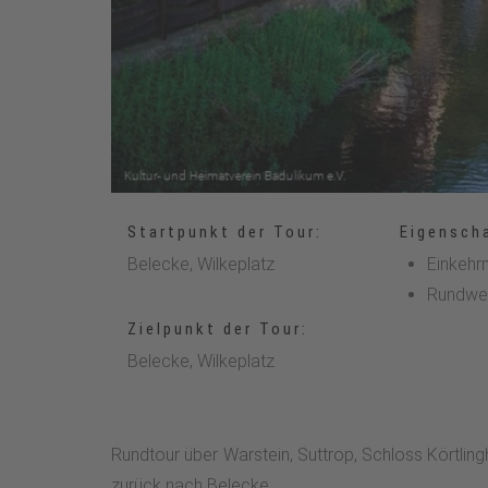
Startpunkt der Tour:
Eigensch
Belecke, Wilkeplatz
Einkehr
Rundwe
Zielpunkt der Tour:
Belecke, Wilkeplatz
Rundtour über Warstein, Suttrop, Schloss Körtli
zurück nach Belecke.