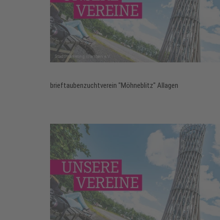
brieftaubenzuchtverein "Möhneblitz" Allagen