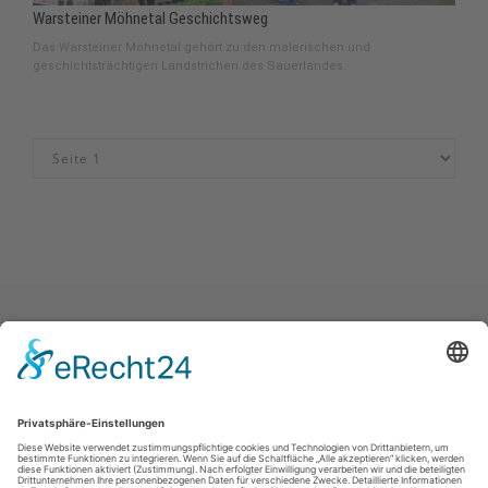
Warsteiner Möhnetal Geschichtsweg
Das Warsteiner Möhnetal gehört zu den malerischen und
geschichtsträchtigen Landstrichen des Sauerlandes.
Impressum
|
Datenschutz
|
Haftungsausschluss
|
Kontakt
Stadtmarketing Warstein e.V.
Dieplohstraße 1
59581
Warstein