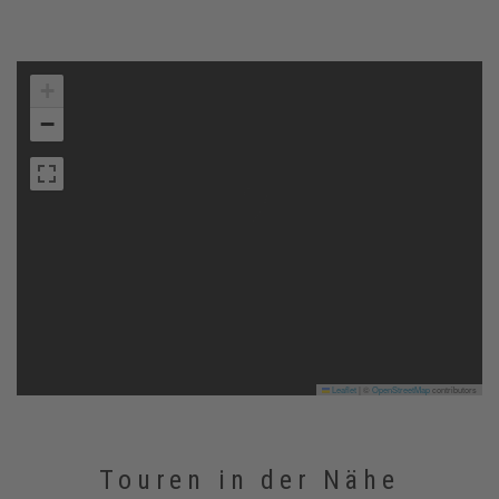
+
−
Leaflet
|
©
OpenStreetMap
contributors
Touren in der Nähe