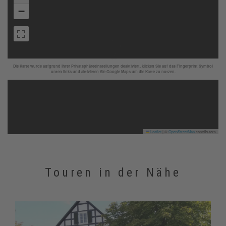
−
Die Karte wurde aufgrund Ihrer Privatsphäreeinstellungen deaktiviert, klicken Sie auf das Fingerprint Symbol
unten links und aktivieren Sie Google Maps um die Karte zu nutzen.
Leaflet
|
©
OpenStreetMap
contributors
Touren in der Nähe