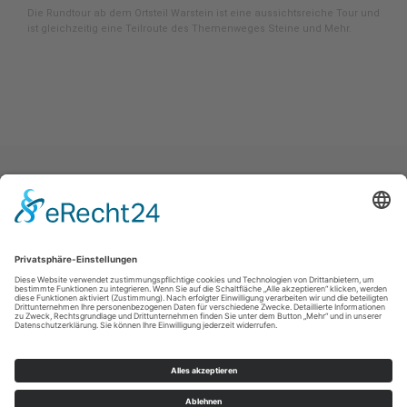
Die Rundtour ab dem Ortsteil Warstein ist eine aussichtsreiche Tour und
ist gleichzeitig eine Teilroute des Themenweges Steine und Mehr.
Impressum
|
Datenschutz
|
Haftungsausschluss
|
Kontakt
Stadtmarketing Warstein e.V.
Dieplohstraße 1
59581
Warstein
T: +49 (0) 29 02 81 268
F: +49 (0) 29 02 81 6268
E: tourist@warstein.de
©
2026
Stadtmarketing Warstein e.V.