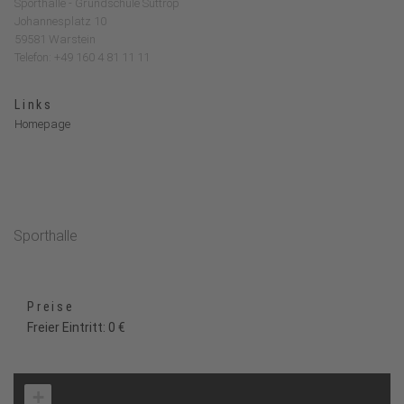
Sporthalle - Grundschule Suttrop
Johannesplatz 10
59581 Warstein
Telefon: +49 160 4 81 11 11
Links
Homepage
Sporthalle
Preise
Freier Eintritt: 0 €
+