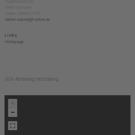
Hagenstraße 30
59581 Warstein
Telefon: 02902 51773
stefan-sabine@t-online.de
Links
Homepage
SGV Abteilung Hirschberg
+
−