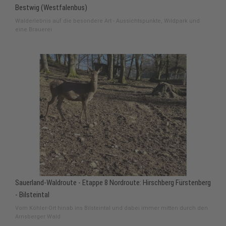
Bestwig (Westfalenbus)
Walderlebnis auf die besondere Art - Aussichtspunkte, Wildpark und
eine Brauerei
Sauerland-Waldroute - Etappe 8 Nordroute: Hirschberg Fürstenberg
- Bilsteintal
Vom Köhler-Ort hinab ins Bilsteintal und dabei immer mitten durch den
Arnsberger Wald