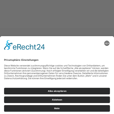
Impressum
|
Datenschutz
|
Haftungsausschluss
|
Kontakt
Stadtmarketing Warstein e.V.
Dieplohstraße 1
59581
Warstein
T: +49 (0) 29 02 81 268
F: +49 (0) 29 02 81 6268
E: tourist@warstein.de
©
2026
Stadtmarketing Warstein e.V.
Cookie-Einstellungen