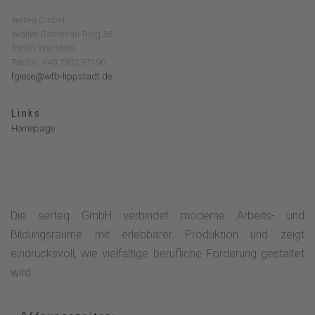
serteq GmbH
Walter-Rathenau-Ring 36
59581 Warstein
Telefon: +49 2902 97190
fgiese@wfb-lippstadt.de
Links
Homepage
Die serteq GmbH verbindet moderne Arbeits- und
Bildungsräume mit erlebbarer Produktion und zeigt
eindrucksvoll, wie vielfältige berufliche Förderung gestaltet
wird.