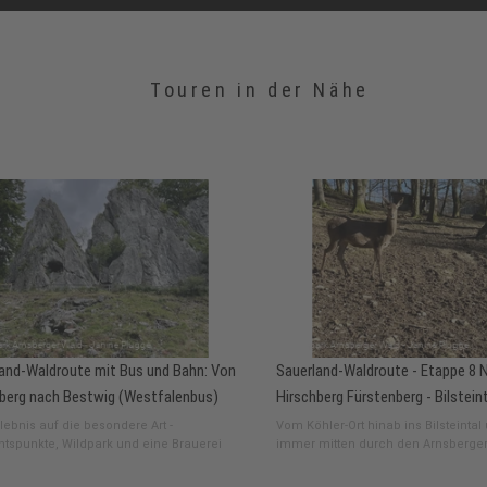
Touren in der Nähe
and-Waldroute mit Bus und Bahn: Von
Sauerland-Waldroute - Etappe 8 
berg nach Bestwig (Westfalenbus)
Hirschberg Fürstenberg - Bilstein
ebnis auf die besondere Art -
Vom Köhler-Ort hinab ins Bilsteintal
htspunkte, Wildpark und eine Brauerei
immer mitten durch den Arnsberge