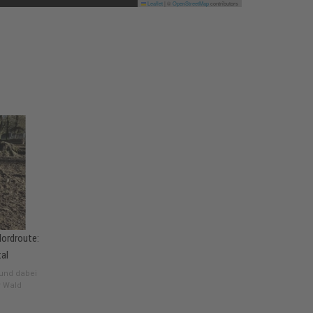
Leaflet
|
©
OpenStreetMap
contributors
Nordroute:
tal
 und dabei
r Wald