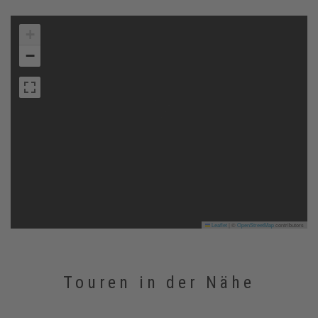
+
−
Leaflet
|
©
OpenStreetMap
contributors
Touren in der Nähe