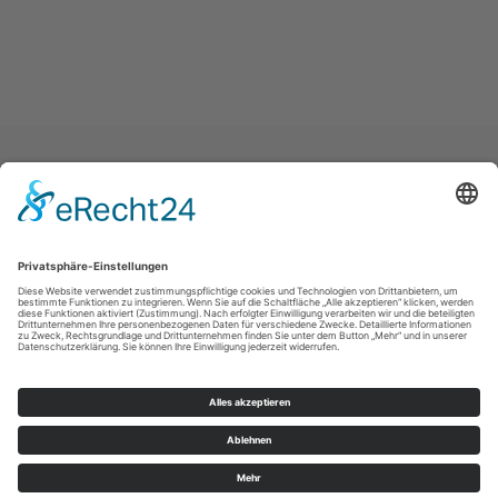
Impressum
|
Datenschutz
|
Haftungsausschluss
|
Kontakt
Stadtmarketing Warstein e.V.
Dieplohstraße 1
59581
Warstein
T: +49 (0) 29 02 81 268
F: +49 (0) 29 02 81 6268
E: tourist@warstein.de
©
2026
Stadtmarketing Warstein e.V.
Cookie-Einstellungen