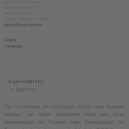
BUND OG Lörmecketal
Heinrich-Lübke-Str. 21
59581 Warstein
Telefon: +49 2902 911 83 44
alfons@knop-online.de
Links
Homepage
Eigenschaften:
Eintritt frei
Das Lörmecketal, ein verborgener Schatz nahe Warstein,
fasziniert mit seiner unberührten Natur und bietet
Wanderlustigen ein Paradies voller Entdeckungen. Die