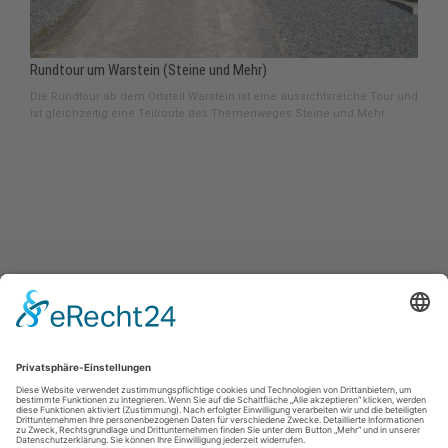
Rundtour um Warstein (Steine und Mehr)
Die Rundtour ab dem Ortsteil Warstein ist eine aussichtsreiche Tour und
ist gleichzeitig eine Teilroute des Themenweges Steine und Mehr.
Impressum
|
Datenschutz
|
Haftungsausschluss
|
Kontakt
Stadtmarketing Warstein e.V.
Dieplohstraße 1
59581
Warstein