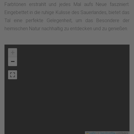
Farbtönen erstrahlt und jedes Mal aufs Neue fasziniert.
Eingebettet in die ruhige Kulisse des Sauerlandes, bietet das
Tal eine perfekte Gelegenheit, um das Besondere der
heimischen Natur nachhaltig zu entdecken und zu genießen.
+
−
Leaflet
|
©
OpenStreetMap
contributors