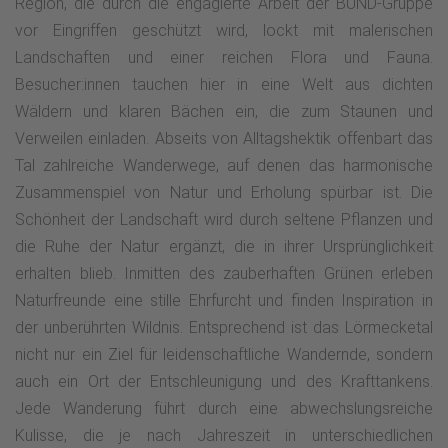
Region, die durch die engagierte Arbeit der BUND-Gruppe
vor Eingriffen geschützt wird, lockt mit malerischen
Landschaften und einer reichen Flora und Fauna.
Besucher:innen tauchen hier in eine Welt aus dichten
Wäldern und klaren Bächen ein, die zum Staunen und
Verweilen einladen. Abseits von Alltagshektik offenbart das
Tal zahlreiche Wanderwege, auf denen das harmonische
Zusammenspiel von Natur und Erholung spürbar ist. Die
Schönheit der Landschaft wird durch seltene Pflanzen und
die Ruhe der Natur ergänzt, die in ihrer Ursprünglichkeit
erhalten blieb. Inmitten des zauberhaften Grünen erleben
Naturfreunde eine stille Ehrfurcht und finden Inspiration in
der unberührten Wildnis. Entsprechend ist das Lörmecketal
nicht nur ein Ziel für leidenschaftliche Wandernde, sondern
auch ein Ort der Entschleunigung und des Krafttankens.
Jede Wanderung führt durch eine abwechslungsreiche
Kulisse, die je nach Jahreszeit in unterschiedlichen