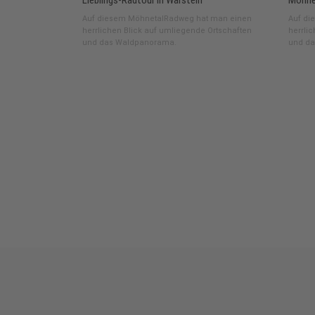
Lieblings-Radtour in Warstein
Möhnet
Auf diesem MöhnetalRadweg hat man einen
Auf di
herrlichen Blick auf umliegende Ortschaften
herrli
und das Waldpanorama.
und da