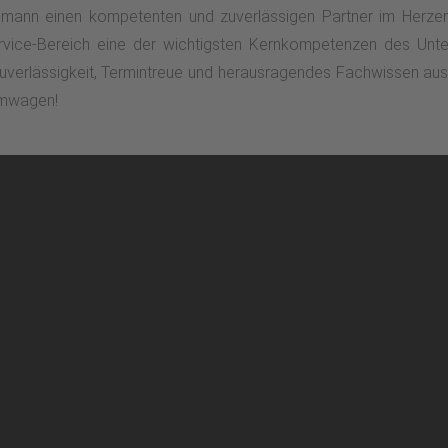
illmann einen kompetenten und zuverlässigen Partner im Her
vice-Bereich eine der wichtigsten Kernkompetenzen des Unte
verlässigkeit, Termintreue und herausragendes Fachwissen aus. 
aumwagen!