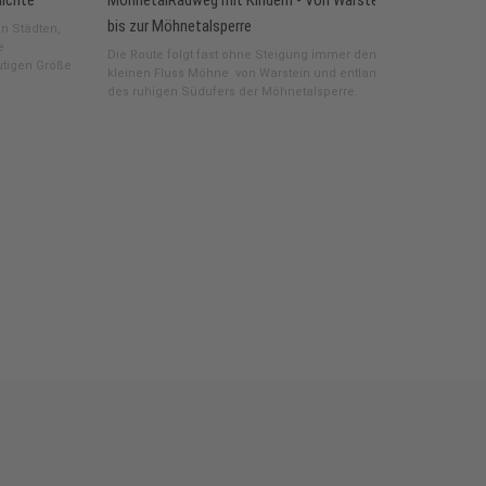
ichte
MöhnetalRadweg mit Kindern - Von Warstein
bis zur Möhnetalsperre
n Städten,
e
Die Route folgt fast ohne Steigung immer dem
utigen Größe
kleinen Fluss Möhne von Warstein und entlang
des ruhigen Südufers der Möhnetalsperre.