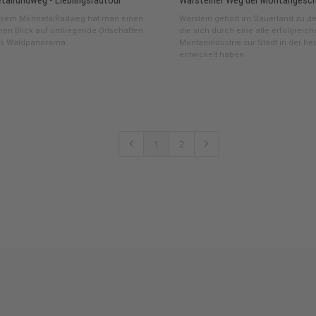
alrundweg - Lieblingsradtour
Warsteiner Weg der Montangesch
esem MöhnetalRadweg hat man einen
Warstein gehört im Sauerland zu de
chen Blick auf umliegende Ortschaften
die sich durch eine alte erfolgreich
s Waldpanorama.
Montanindustrie zur Stadt in der he
entwickelt haben.
1
2