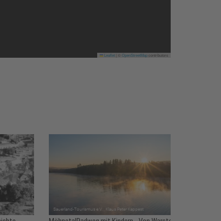
Leaflet
|
©
OpenStreetMap
contributors