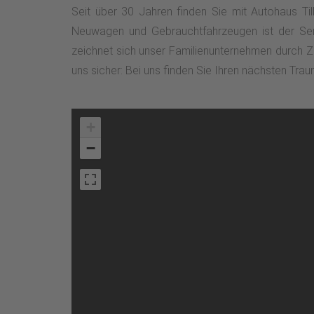
Seit über 30 Jahren finden Sie mit Autohaus T
Neuwagen und Gebrauchtfahrzeugen ist der Ser
zeichnet sich unser Familienunternehmen durch Zu
uns sicher: Bei uns finden Sie Ihren nächsten Tr
+
−