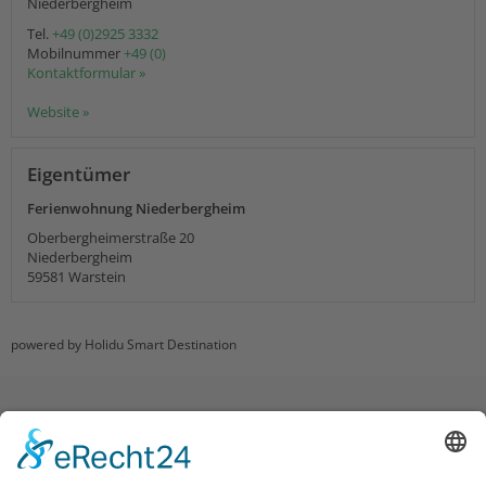
Niederbergheim
Tel.
+49 (0)2925 3332
Mobilnummer
+49 (0)
Kontaktformular »
Website »
Eigentümer
Ferienwohnung Niederbergheim
Oberbergheimerstraße 20
Niederbergheim
59581
Warstein
powered by Holidu Smart Destination