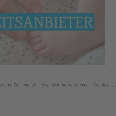
oderne Zahnmedizin und verlässliche Versorgung in Warstein, die