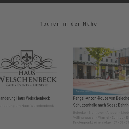
Touren in der Nähe
anderung Haus Welschenbeck
Pengel-Anton-Route von Belecke
Schützenhalle nach Soest Bahnh
anderung um Haus Welschenbeck
Belecke - Sichtigvor - Allagen - Nie
Völlinghausen - Wamel - Echtrop - El
Knotenpunktreihenfolge : 67 - 68 - 69 -