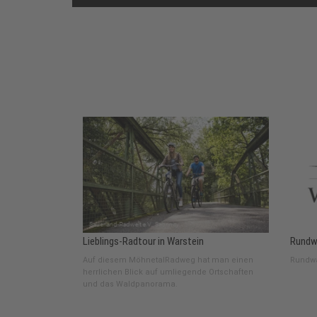
Lieblings-Radtour in Warstein
Rundw
Auf diesem MöhnetalRadweg hat man einen
Rundw
herrlichen Blick auf umliegende Ortschaften
und das Waldpanorama.