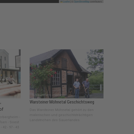
Leaflet
|
©
OpenStreetMap
contributors
,
Warsteiner Möhnetal Geschichtsweg
of
Das Warsteiner Möhnetal gehört zu den
malerischen und geschichtsträchtigen
derbergheim -
Landstrichen des Sauerlandes.
fsen - Soest
 42 - 97 - 43