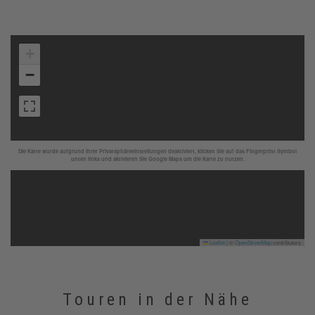
+
−
Die Karte wurde aufgrund Ihrer Privatsphäreeinstellungen deaktiviert, klicken Sie auf das Fingerprint Symbol
unten links und aktivieren Sie Google Maps um die Karte zu nutzen.
Leaflet
|
©
OpenStreetMap
contributors
Touren in der Nähe