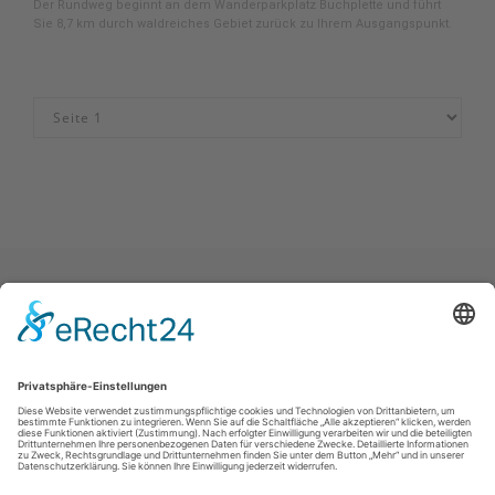
Der Rundweg beginnt an dem Wanderparkplatz Buchplette und führt
Sie 8,7 km durch waldreiches Gebiet zurück zu Ihrem Ausgangspunkt.
Impressum
|
Datenschutz
|
Haftungsausschluss
|
Kontakt
Stadtmarketing Warstein e.V.
Dieplohstraße 1
59581
Warstein
T: +49 (0) 29 02 81 268
F: +49 (0) 29 02 81 6268
E: tourist@warstein.de