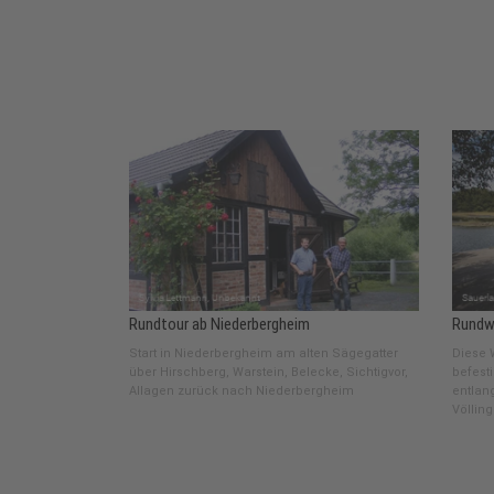
Rundtour ab Niederbergheim
Rundw
Start in Niederbergheim am alten Sägegatter
Diese 
über Hirschberg, Warstein, Belecke, Sichtigvor,
befest
Allagen zurück nach Niederbergheim
entlan
Völlin