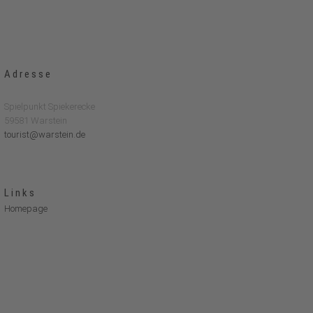
Adresse
Spielpunkt Spiekerecke
59581 Warstein
tourist@warstein.de
Links
Homepage