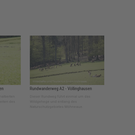
en
Rundwanderweg A2 - Völlinghausen
haltierten
Dieser Rundweg führt einmal um das
eiten des
Wildgehege und entlang des
Naturschutzgebietes Möhneaue.