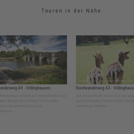
Touren in der Nähe
anderweg A9 - Völlinghausen
Rundwanderweg A3 - Völlinghaus
Wandertour verläuft auf asphaltierten und
Auf dieser Route laufen Sie auf asp
igten Wegen durch Wald und Feldflur
und befestigten Wegen durch die W
g von Niederbergheim und
Arnsberger Waldes.
ghausen.