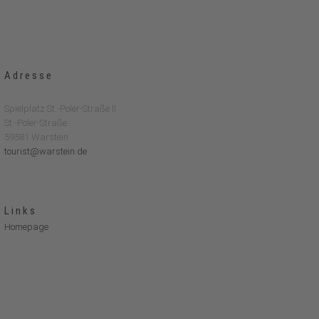
Adresse
Spielplatz St.-Poler-Straße II
St.-Poler-Straße
59581 Warstein
tourist@warstein.de
Links
Homepage