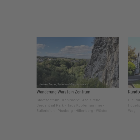
Wanderung Warstein Zentrum
Rundt
Stadtzentrum - Kohlmarkt - Alte Kirche -
Die Run
Bergenthal Park - Haus Kupferhammer -
hügeli
Bullerteich - Piusberg - Hillenberg - Wäster
Weg.