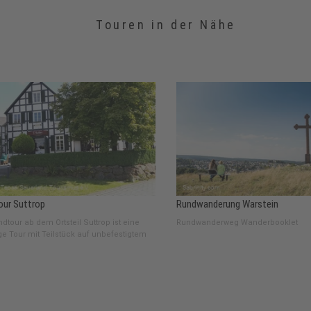
Touren in der Nähe
our Suttrop
Rundwanderung Warstein
dtour ab dem Ortsteil Suttrop ist eine
Rundwanderweg Wanderbooklet
ge Tour mit Teilstück auf unbefestigtem