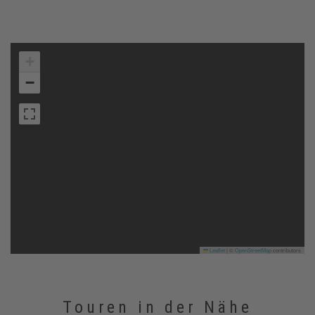
+
−
Leaflet
|
©
OpenStreetMap
contributors
Touren in der Nähe