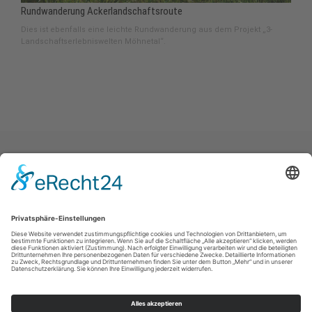
Rundwanderung Ackerlandschaftsroute
Dies ist ebenfalls eine leichte Rundwanderung aus dem Projekt „3-
Landschaftserlebniswelten Möhnetal“.
Impressum
|
Datenschutz
|
Haftungsausschluss
|
Kontakt
Stadtmarketing Warstein e.V.
Dieplohstraße 1
59581
Warstein
T: +49 (0) 29 02 81 268
F: +49 (0) 29 02 81 6268
E: tourist@warstein.de
©
2026
Stadtmarketing Warstein e.V.