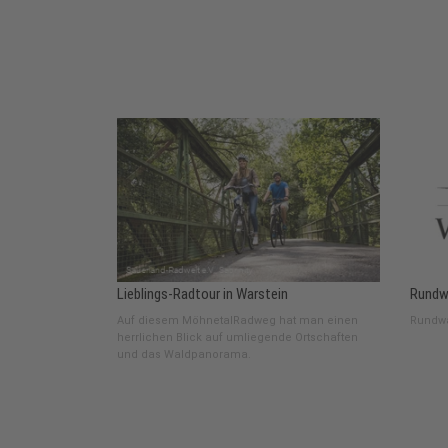
Lieblings-Radtour in Warstein
Rundw
Auf diesem MöhnetalRadweg hat man einen
Rundw
herrlichen Blick auf umliegende Ortschaften
und das Waldpanorama.