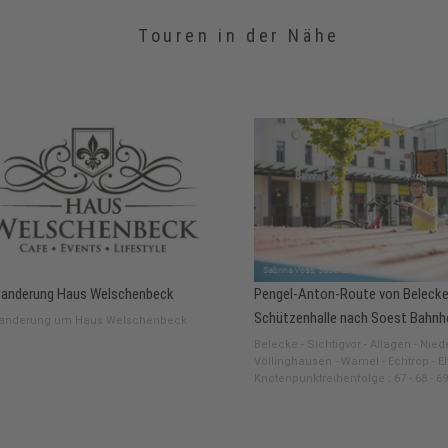
Touren in der Nähe
anderung Haus Welschenbeck
Pengel-Anton-Route von Belecke
Schützenhalle nach Soest Bahnh
anderung um Haus Welschenbeck
Belecke - Sichtigvor - Allagen - Nie
Völlinghausen - Wamel - Echtrop - El
Knotenpunktreihenfolge : 67 - 68 - 69 -