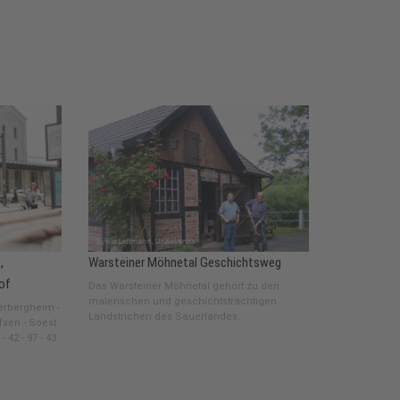
,
Warsteiner Möhnetal Geschichtsweg
of
Das Warsteiner Möhnetal gehört zu den
malerischen und geschichtsträchtigen
derbergheim -
Landstrichen des Sauerlandes.
fsen - Soest
 42 - 97 - 43