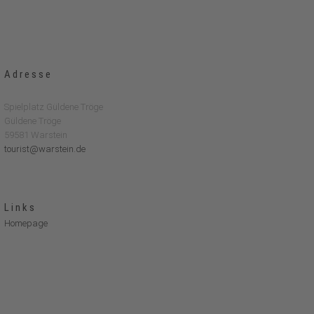
Adresse
Spielplatz Güldene Tröge
Güldene Tröge
59581 Warstein
tourist@warstein.de
Links
Homepage