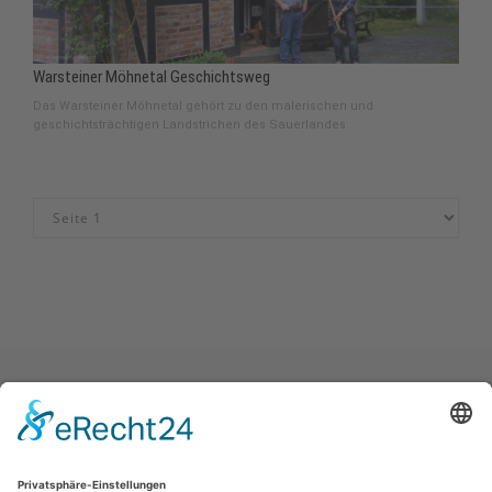
Warsteiner Möhnetal Geschichtsweg
Das Warsteiner Möhnetal gehört zu den malerischen und
geschichtsträchtigen Landstrichen des Sauerlandes.