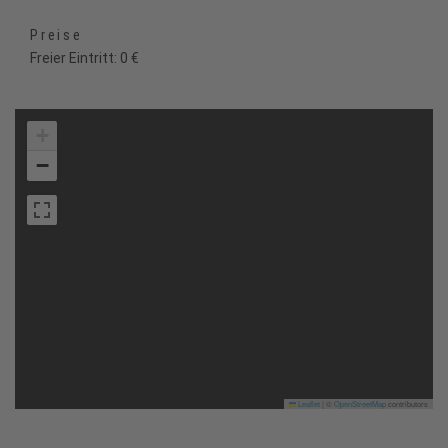
Preise
Freier Eintritt: 0 €
+
−
Leaflet
|
©
OpenStreetMap
contributors