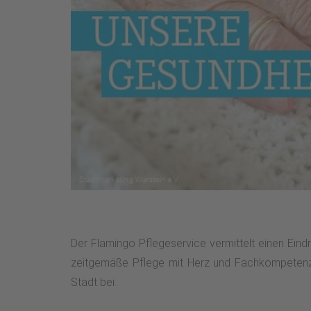
Der Flamingo Pflegeservice vermittelt einen Eindr
zeitgemäße Pflege mit Herz und Fachkompetenz g
Stadt bei.