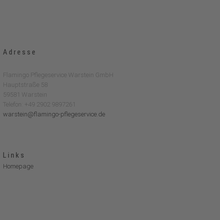
Adresse
Flamingo Pflegeservice Warstein GmbH
Hauptstraße 58
59581 Warstein
Telefon: +49 2902 9897261
warstein@flamingo-pflegeservice.de
Links
Homepage