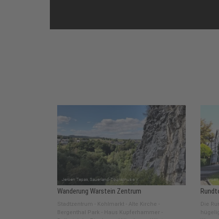
Wanderung Warstein Zentrum
Rundt
Stadtzentrum - Kohlmarkt - Alte Kirche -
Die Run
Bergenthal Park - Haus Kupferhammer -
hügeli