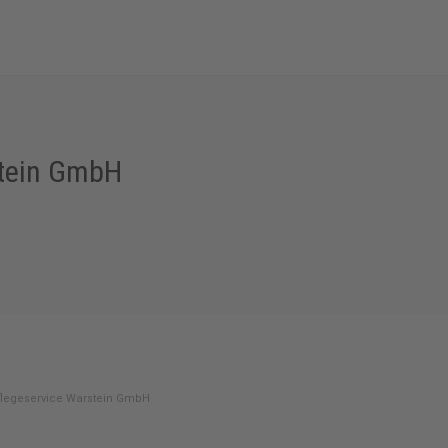
stein GmbH
flegeservice Warstein GmbH