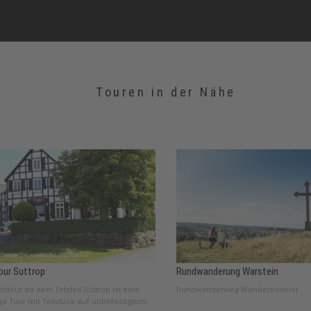
Touren in der Nähe
our Suttrop
Rundwanderung Warstein
dtour ab dem Ortsteil Suttrop ist eine
Rundwanderweg Wanderbooklet
ge Tour mit Teilstück auf unbefestigtem