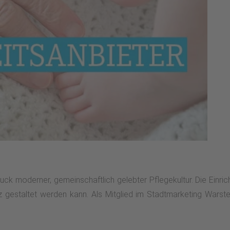
uck moderner, gemeinschaftlich gelebter Pflegekultur. Die Einric
estaltet werden kann. Als Mitglied im Stadtmarketing Warstein