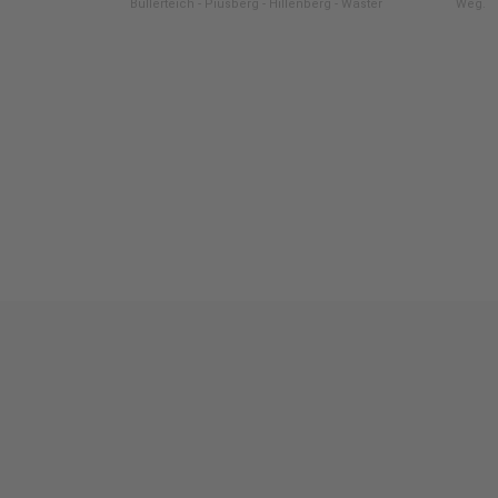
Bullerteich - Piusberg - Hillenberg - Wäster
Weg.