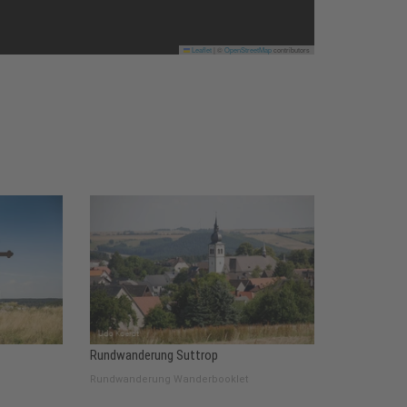
Leaflet
|
©
OpenStreetMap
contributors
Rundwanderung Suttrop
Rundwanderung Wanderbooklet