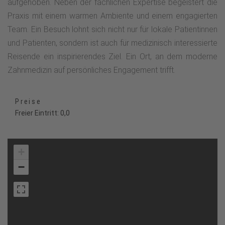
aufgehoben. Neben der fachlichen Expertise begeistert die
Praxis mit einem warmen Ambiente und einem engagierten
Team. Ein Besuch lohnt sich nicht nur für lokale Patientinnen
und Patienten, sondern ist auch für medizinisch interessierte
Reisende ein inspirierendes Ziel. Ein Ort, an dem moderne
Zahnmedizin auf persönliches Engagement trifft.
Preise
Freier Eintritt: 0,0
+
−