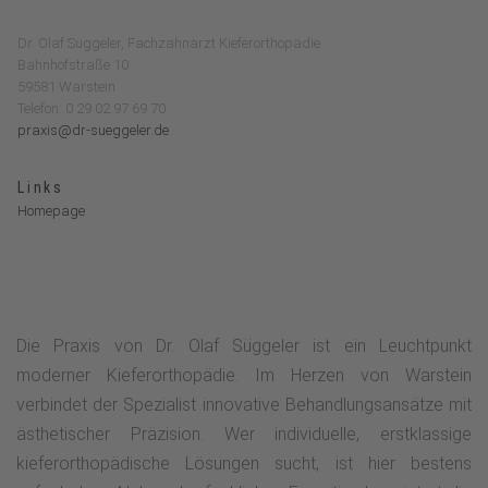
Dr. Olaf Süggeler, Fachzahnarzt Kieferorthopädie
Bahnhofstraße 10
59581 Warstein
Telefon: 0 29 02 97 69 70
praxis@dr-sueggeler.de
Links
Homepage
Die Praxis von Dr. Olaf Süggeler ist ein Leuchtpunkt
moderner Kieferorthopädie. Im Herzen von Warstein
verbindet der Spezialist innovative Behandlungsansätze mit
ästhetischer Präzision. Wer individuelle, erstklassige
kieferorthopädische Lösungen sucht, ist hier bestens