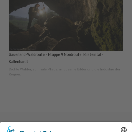
Sauerland-Waldroute - Etappe 9 Nordroute: Bilsteintal -
Kallenhardt
Dichte Wälder, schmale Pfade, imposante Bilder und die Industrie der
Region.