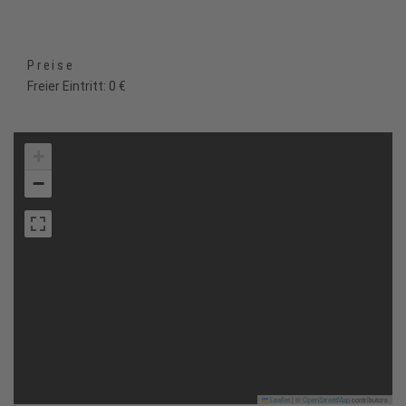
Preise
Freier Eintritt: 0 €
+
−
Leaflet
|
©
OpenStreetMap
contributors