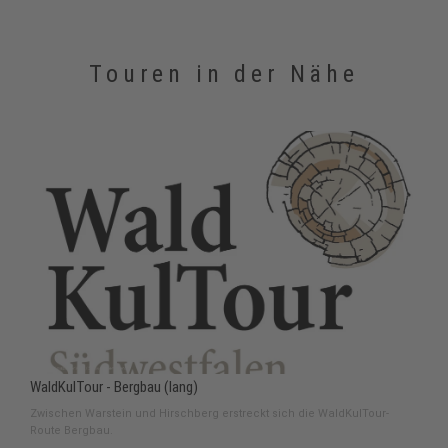
Touren in der Nähe
WaldKulTour - Bergbau (lang)
Zwischen Warstein und Hirschberg erstreckt sich die WaldKulTour-
Route Bergbau.