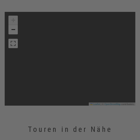
+
−
Leaflet
|
©
OpenStreetMap
contributors
Touren in der Nähe