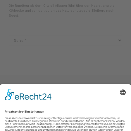
Die Rundtour ab dem Ortsteil Allagen führt über den Haarstrang bis
Körbecke und von dort durch das Naturschutzgebiet Kleiberg nach
Soest.
Impressum
|
Datenschutz
|
Haftungsausschluss
|
Kontakt
Stadtmarketing Warstein e.V.
Dieplohstraße 1
59581
Warstein