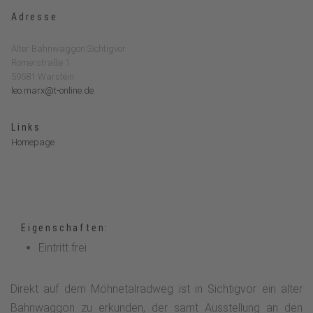
Adresse
Alter Bahnwaggon Sichtigvor
Römerstraße 1
59581 Warstein
leo.marx@t-online.de
Links
Homepage
Eigenschaften:
Eintritt frei
Direkt auf dem Möhnetalradweg ist in Sichtigvor ein alter
Bahnwaggon zu erkunden, der samt Ausstellung an den