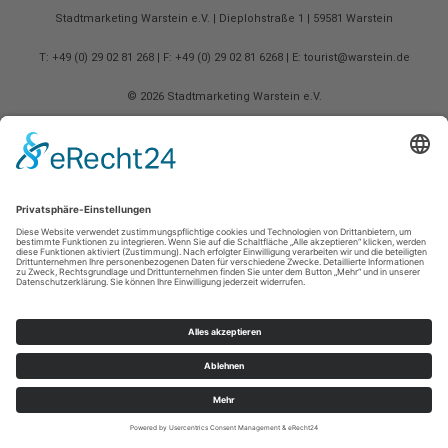
Stadtmarketing Warstein e.V.
Dieplohstraße 1
59581
Warstein
T: +49 (0) 29 02 81 268
F: +49 (0) 29 02 81 6268
E: tourist@warstein.de
©
2026
Stadtmarketing Warstein e.V.
Cookie-Einstellungen