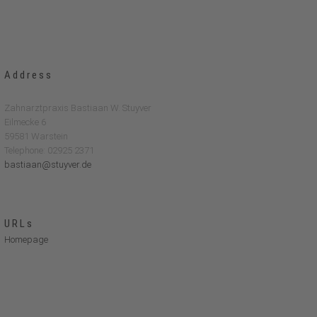
Address
Zahnarztpraxis Bastiaan W. Stuyver
Eilmecke 6
59581 Warstein
Telephone: 02925 2371
bastiaan@stuyver.de
URLs
Homepage