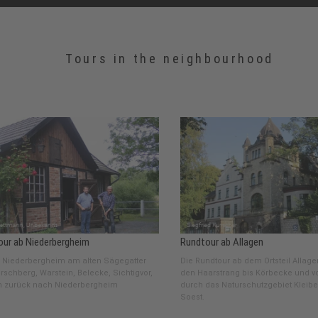
Tours in the neighbourhood
ur ab Niederbergheim
Rundtour ab Allagen
in Niederbergheim am alten Sägegatter
Die Rundtour ab dem Ortsteil Allage
rschberg, Warstein, Belecke, Sichtigvor,
den Haarstrang bis Körbecke und vo
n zurück nach Niederbergheim
durch das Naturschutzgebiet Kleib
Soest.