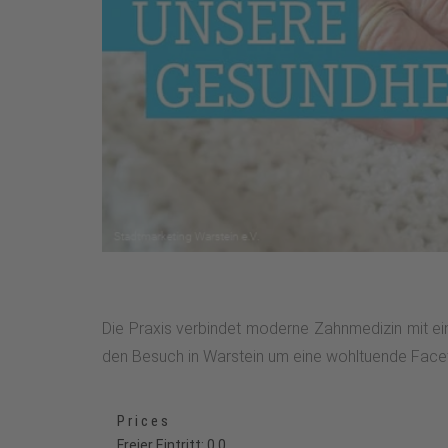
Die Praxis verbindet moderne Zahnmedizin mit eine
den Besuch in Warstein um eine wohltuende Facet
Prices
Freier Eintritt: 0,0