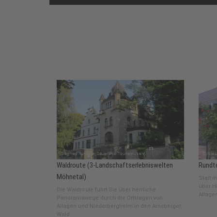
Waldroute (3-Landschaftserlebniswelten
Rundto
Möhnetal)
Start 
über Hi
Die Waldroute führt Sie über herrliche
Allage
Panoramawege durch die Ortslagen von
Allagen und Niederbergheim in den Arnsberger
Wald.