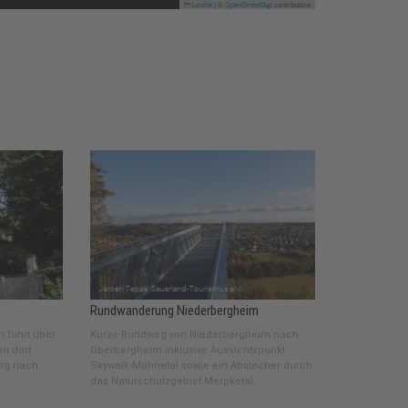
Leaflet
|
©
OpenStreetMap
contributors
Rundwanderung Niederbergheim
n führt über
Kurze Rundweg von Niederbergheim nach
n dort
Oberbergheim inklusive Aussichtspunkt
erg nach
Skywalk-Möhnetal sowie ein Abstecher durch
das Naturschutzgebiet Merpketal.