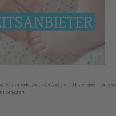
r ruhigen, einladenden Atmosphäre und bietet einen interessante
te bereichert.