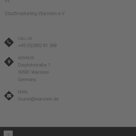
Ihr
Stadtmarketing Warstein e.V.
CALL US
+49 (0)2902 81 268
ADDRESS
Dieplohstraße 1
59581 Warstein
Germany
EMAIL
tourist@warstein.de
+