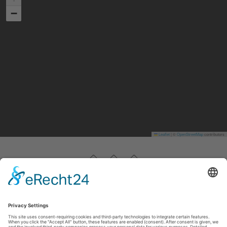
−
Leaflet
|
©
OpenStreetMap
contributors
Impressum
|
Datenschutz
|
Haftungsausschluss
|
Kontakt
Stadtmarketing Warstein e.V.
Dieplohstraße 1
59581
Warstein