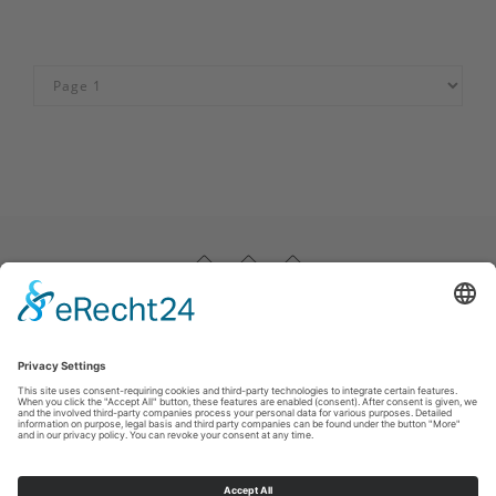
Impressum
|
Datenschutz
|
Haftungsausschluss
|
Kontakt
Stadtmarketing Warstein e.V.
Dieplohstraße 1
59581
Warstein
T: +49 (0) 29 02 81 268
F: +49 (0) 29 02 81 6268
E: tourist@warstein.de