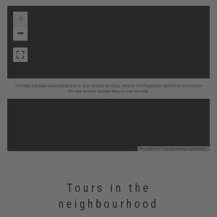
+
−
The map has been deactivated due to your privacy settings, click on the fingerprint symbol at the bottom
left and activate Google Maps to use the map.
Leaflet
|
©
OpenStreetMap
contributors
Tours in the
neighbourhood