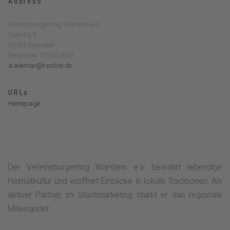
Address
Vereinsbürgerring Warstein e.V.
Südring 3
59581 Warstein
Telephone: 02902 4043
a.wiemar@t-online.de
URLs
Homepage
Der Vereinsbürgerring Warstein e.V. bewahrt lebendige
Heimatkultur und eröffnet Einblicke in lokale Traditionen. Als
aktiver Partner im Stadtmarketing stärkt er das regionale
Miteinander.