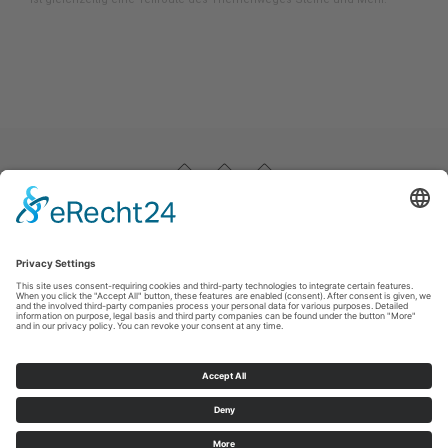
Impressum
|
Datenschutz
|
Haftungsausschluss
|
Kontakt
Stadtmarketing Warstein e.V.
Dieplohstraße 1
59581
Warstein
T: +49 (0) 29 02 81 268
F: +49 (0) 29 02 81 6268
E: tourist@warstein.de
©
2026
Stadtmarketing Warstein e.V.
Cookie-Einstellungen