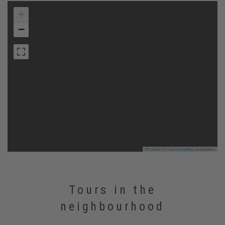
+
−
Leaflet
|
©
OpenStreetMap
contributors
Tours in the
neighbourhood