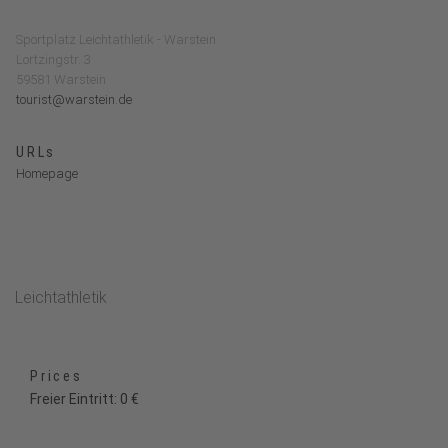
Sportplatz Leichtathletik - Warstein
Lortzingstr. 3
59581 Warstein
tourist@warstein.de
URLs
Homepage
Leichtathletik
Prices
Freier Eintritt: 0 €