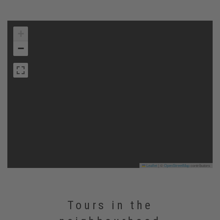
+
−
Leaflet
|
©
OpenStreetMap
contributors
Tours in the