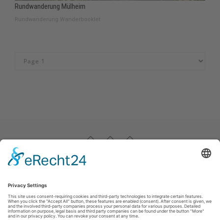
Rundwanderung Mülheim
Rundwanderung Wanderbooklet
Impressum
|
Datenschutz
|
Haftungsausschluss
|
Kontakt
Stadtmarketing Warstein e.V.
Dieplohstraße 1
59581
Warstein