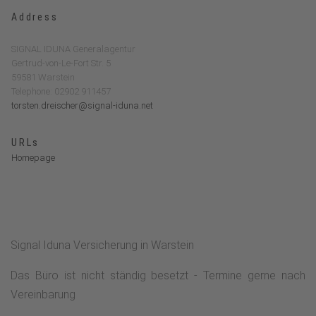
Address
SIGNAL IDUNA Generalagentur
Gertrud-von-Le-Fort Str. 5
59581 Warstein
Telephone: 02902 911457
torsten.dreischer@signal-iduna.net
URLs
Homepage
Signal Iduna Versicherung in Warstein
Das Büro ist nicht ständig besetzt - Termine gerne nach
Vereinbarung