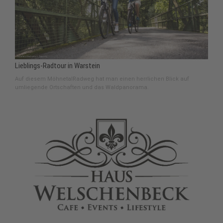
Lieblings-Radtour in Warstein
Auf diesem MöhnetalRadweg hat man einen herrlichen Blick auf
umliegende Ortschaften und das Waldpanorama.