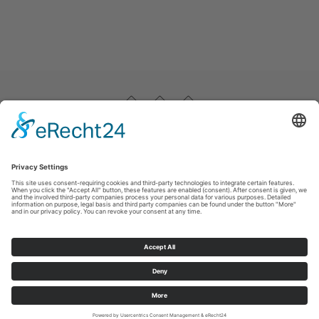
Impressum
|
Datenschutz
|
Haftungsausschluss
|
Kontakt
Stadtmarketing Warstein e.V.
Dieplohstraße 1
59581
Warstein
T: +49 (0) 29 02 81 268
F: +49 (0) 29 02 81 6268
E: tourist@warstein.de
©
2026
Stadtmarketing Warstein e.V.
Cookie-Einstellungen