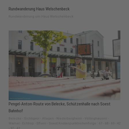
Rundwanderung Haus Welschenbeck
Rundwanderung um Haus Welschenbeck
Pengel-Anton-Route von Belecke, Schützenhalle nach Soest
Bahnhof
Belecke - Sichtigvor - Allagen - Niederbergheim - Völlinghausen -
Wamel - Echtrop - Elfsen - Soest Knotenpunktreihenfolge : 67 - 68 - 69 - 42
- 97 - 43