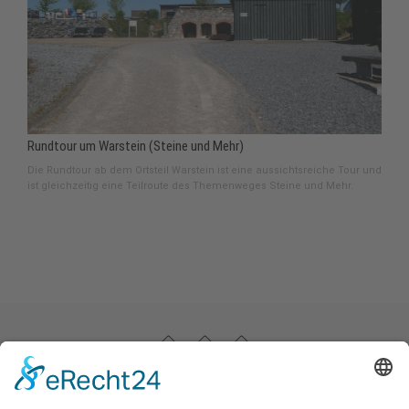
Rundtour um Warstein (Steine und Mehr)
Die Rundtour ab dem Ortsteil Warstein ist eine aussichtsreiche Tour und
ist gleichzeitig eine Teilroute des Themenweges Steine und Mehr.