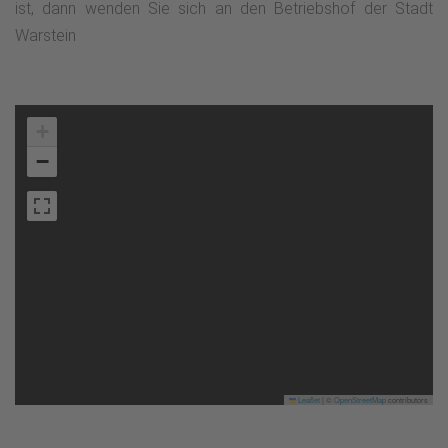
ist, dann wenden Sie sich an den Betriebshof der Stadt
Warstein
+
−
Leaflet
|
©
OpenStreetMap
contributors