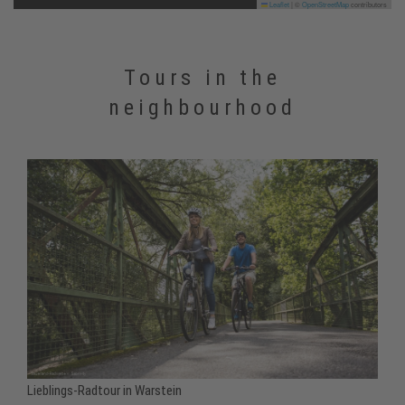
Leaflet
|
©
OpenStreetMap
contributors
Tours in the
neighbourhood
Lieblings-Radtour in Warstein