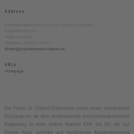
Address
Psychotherapeutische Praxis Dr. Ebbert-Grabemann
Bahnhofstraße 20
59581 Warstein
Telephone: 02902 9117615
ebbert@psychotherapie-belecke.de
URLs
Homepage
Die Praxis Dr. Ebbert-Grabemann bietet einen behutsamen
Rückzugsort, an dem professionelle psychotherapeutische
Begleitung zu mehr innerer Klarheit führt. Ein Ort, der auf
Reisen Ruhe schenkt und wohltuende Ausgeglichenheit