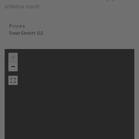
erfahrbar macht.
Prices
Freier Eintritt: 0,0
+
−