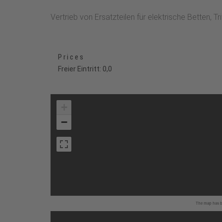
Vertrieb von Ersatzteilen für elektrische Betten, T
Prices
Freier Eintritt: 0,0
+
−
The map has be