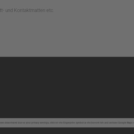
ritt- und Kontaktmatten etc.
en deactivated due to your privacy settings, click on the fingerprint symbol at the bottom left and activate Google Maps 