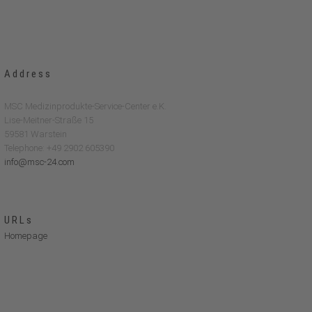
Address
MSC Medizinprodukte-Service-Center e.K.
Lise-Meitner-Straße 15
59581 Warstein
Telephone: +49 2902 605390
info@msc-24.com
URLs
Homepage