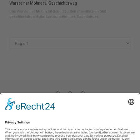
Warsteiner Möhnetal Geschichtsweg
Das Warsteiner Möhnetal gehört zu den malerischen und
geschichtsträchtigen Landstrichen des Sauerlandes.
Impressum
|
Datenschutz
|
Haftungsausschluss
|
Kontakt
Stadtmarketing Warstein e.V.
Dieplohstraße 1
59581
Warstein