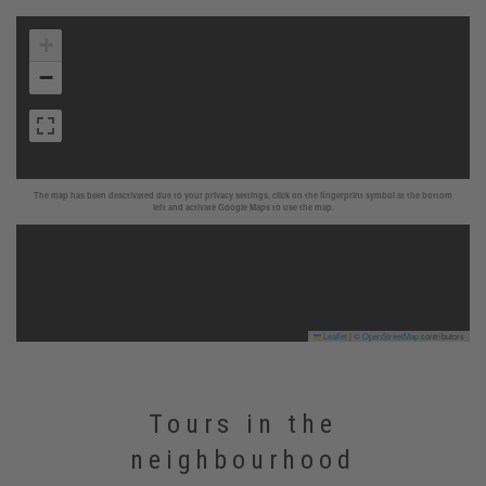
+
−
The map has been deactivated due to your privacy settings, click on the fingerprint symbol at the bottom
left and activate Google Maps to use the map.
Leaflet
|
©
OpenStreetMap
contributors
Tours in the
neighbourhood