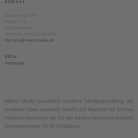
Address
Makro Media GbR
Silbkestr. 33
59581 Warstein
Telephone: +49 2902 6054994
flormann@makro-media.de
URLs
Homepage
Makro Media präsentiert moderne Mediengestaltung, die
kreativen Ideen Ausdruck verleiht und Warstein mit frischen
Impulsen bereichert. Als Teil des lokalen Netzwerks entsteht
ein inspirierender Ort für Gestaltung.