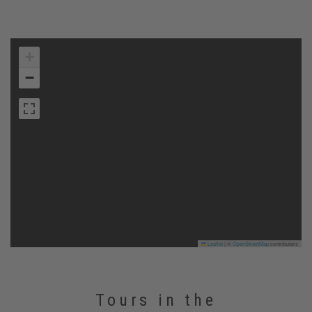
+
−
Leaflet
|
©
OpenStreetMap
contributors
Tours in the