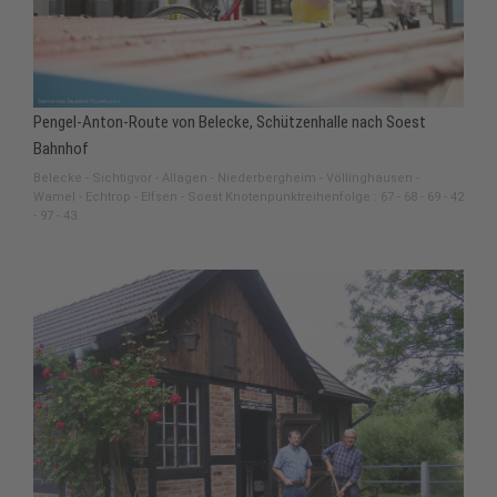
Pengel-Anton-Route von Belecke, Schützenhalle nach Soest
Bahnhof
Belecke - Sichtigvor - Allagen - Niederbergheim - Völlinghausen -
Wamel - Echtrop - Elfsen - Soest Knotenpunktreihenfolge : 67 - 68 - 69 - 42
- 97 - 43