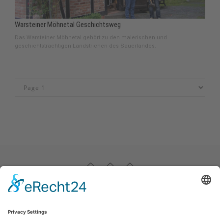
Warsteiner Möhnetal Geschichtsweg
Das Warsteiner Möhnetal gehört zu den malerischen und
geschichtsträchtigen Landstrichen des Sauerlandes.
Impressum
|
Datenschutz
|
Haftungsausschluss
|
Kontakt