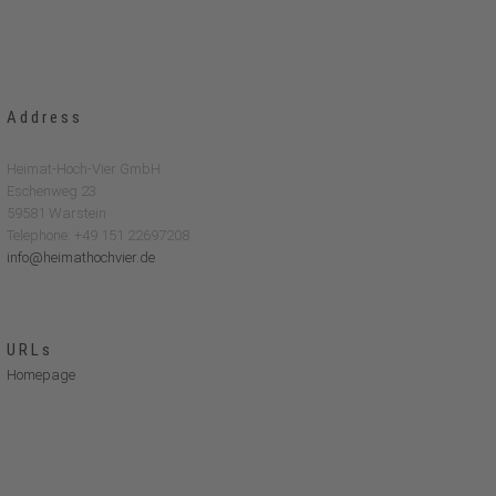
Address
Heimat-Hoch-Vier GmbH
Eschenweg 23
59581 Warstein
Telephone: +49 151 22697208
info@heimathochvier.de
URLs
Homepage