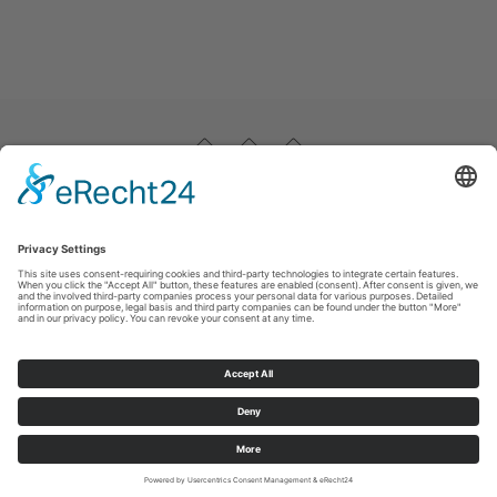
Impressum
|
Datenschutz
|
Haftungsausschluss
|
Kontakt
Stadtmarketing Warstein e.V.
Dieplohstraße 1
59581
Warstein
T: +49 (0) 29 02 81 268
F: +49 (0) 29 02 81 6268
E: tourist@warstein.de
©
2026
Stadtmarketing Warstein e.V.
Cookie-Einstellungen