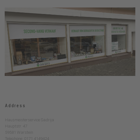
Address
Hausmeisterservice Sadrija
Hauptstr. 47
59581 Warstein
Telephone: 0171 4149424