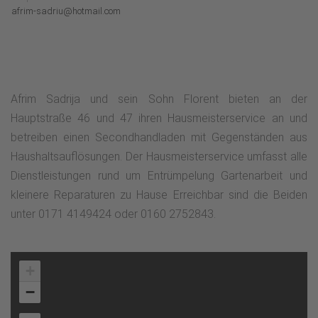
afrim-sadriu@hotmail.com
Afrim Sadrija und sein Sohn Florent bieten an der
Hauptstraße 46 und 47 ihren Hausmeisterservice an und
betreiben einen Secondhandladen mit Gegenständen aus
Haushaltsauflösungen. Der Hausmeisterservice umfasst alle
Dienstleistungen rund um Entrümpelung Gartenarbeit und
kleinere Reparaturen zu Hause Erreichbar sind die Beiden
unter 0171 4149424 oder 0160 2752843.
+
−