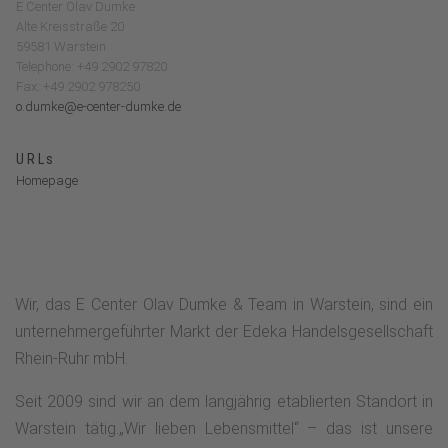
E Center Olav Dumke
Alte Kreisstraße 20
59581 Warstein
Telephone: +49 2902 97820
Fax: +49 2902 978250
o.dumke@e-center-dumke.de
URLs
Homepage
Wir, das E Center Olav Dumke & Team in Warstein, sind ein
unternehmergeführter Markt der Edeka Handelsgesellschaft
Rhein-Ruhr mbH.
Seit 2009 sind wir an dem langjährig etablierten Standort in
Warstein tätig.„Wir lieben Lebensmittel“ – das ist unsere