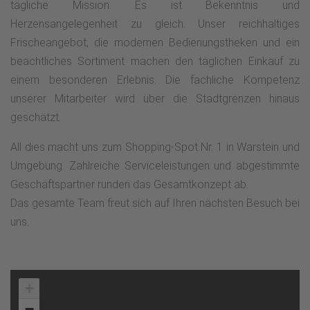
tägliche Mission. Es ist Bekenntnis und
Herzensangelegenheit zu gleich. Unser reichhaltiges
Frischeangebot, die modernen Bedienungstheken und ein
beachtliches Sortiment machen den täglichen Einkauf zu
einem besonderen Erlebnis. Die fachliche Kompetenz
unserer Mitarbeiter wird über die Stadtgrenzen hinaus
geschätzt.
All dies macht uns zum Shopping-Spot Nr. 1 in Warstein und
Umgebung. Zahlreiche Serviceleistungen und abgestimmte
Geschäftspartner runden das Gesamtkonzept ab.
Das gesamte Team freut sich auf Ihren nächsten Besuch bei
uns.
+
−