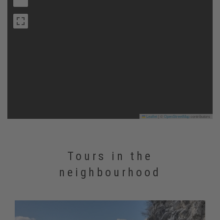
Leaflet
|
©
OpenStreetMap
contributors
Tours in the
neighbourhood