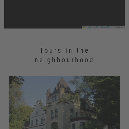
Leaflet
|
©
OpenStreetMap
contributors
Tours in the
neighbourhood