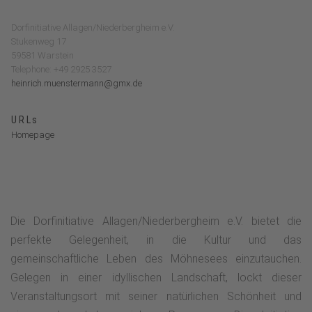
Dorfinitiative Allagen/Niederbergheim e.V.
Stukenweg 17
59581 Warstein
Telephone: +49 2925 3527
heinrich.muenstermann@gmx.de
URLs
Homepage
Die Dorfinitiative Allagen/Niederbergheim e.V. bietet die
perfekte Gelegenheit, in die Kultur und das
gemeinschaftliche Leben des Möhnesees einzutauchen.
Gelegen in einer idyllischen Landschaft, lockt dieser
Veranstaltungsort mit seiner natürlichen Schönheit und