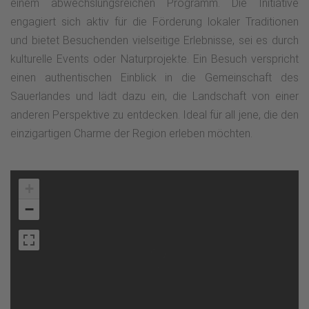
einem abwechslungsreichen Programm. Die Initiative
engagiert sich aktiv für die Förderung lokaler Traditionen
und bietet Besuchenden vielseitige Erlebnisse, sei es durch
kulturelle Events oder Naturprojekte. Ein Besuch verspricht
einen authentischen Einblick in die Gemeinschaft des
Sauerlandes und lädt dazu ein, die Landschaft von einer
anderen Perspektive zu entdecken. Ideal für all jene, die den
einzigartigen Charme der Region erleben möchten.
+
−