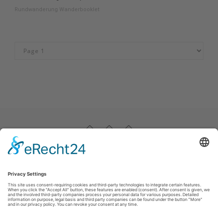
Rundwanderung Wanderbooklet
Impressum
|
Datenschutz
|
Haftungsausschluss
|
Kontakt
Stadtmarketing Warstein e.V.
Dieplohstraße 1
59581
Warstein
T: +49 (0) 29 02 81 268
F: +49 (0) 29 02 81 6268
E: tourist@warstein.de