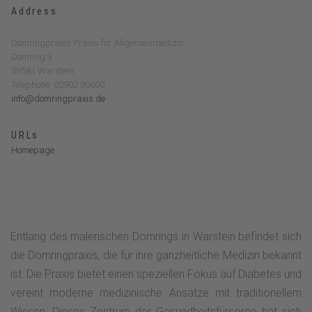
Address
Domringpraxis Praxis für Allgemeinmedizin
Domring 3
59581 Warstein
Telephone: 02902 80600
info@domringpraxis.de
URLs
Homepage
Entlang des malerischen Domrings in Warstein befindet sich
die Domringpraxis, die für ihre ganzheitliche Medizin bekannt
ist. Die Praxis bietet einen speziellen Fokus auf Diabetes und
vereint moderne medizinische Ansätze mit traditionellem
Wissen. Dieses Zentrum der Gesundheitsfürsorge hat sich