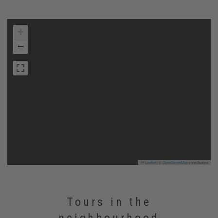
+
−
Leaflet
|
©
OpenStreetMap
contributors
Tours in the