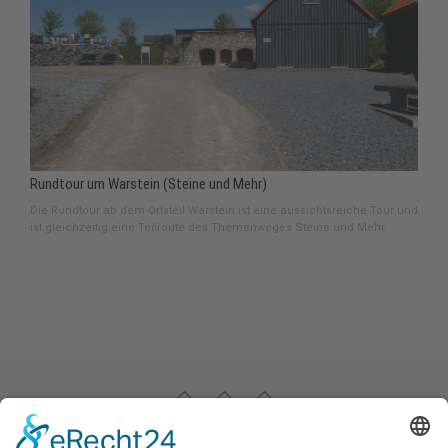
Rundtour um Warstein (Steine und Mehr)
Die Rundtour ab dem Ortsteil Warstein ist eine aussichtsreiche Tour und
ist gleichzeitig eine Teilroute des Themenweges Steine und Mehr.