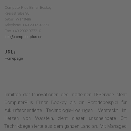
ComputerPlus Elmar Bockey
Kreisstraße 90
59581 Warstein
Telephone: +49 2902 97720
Fax: +49 2902 977210
info@computerplus.de
URLs
Homepage
Inmitten der Innovationen des modernen IT-Service steht
ComputerPlus Elmar Bockey als ein Paradebeispiel für
zukunftsorientierte Technologie-Lösungen. Versteckt im
Herzen von Warstein, zieht dieser unscheinbare Ort
Technikbegeisterte aus dem ganzen Land an. Mit Managed