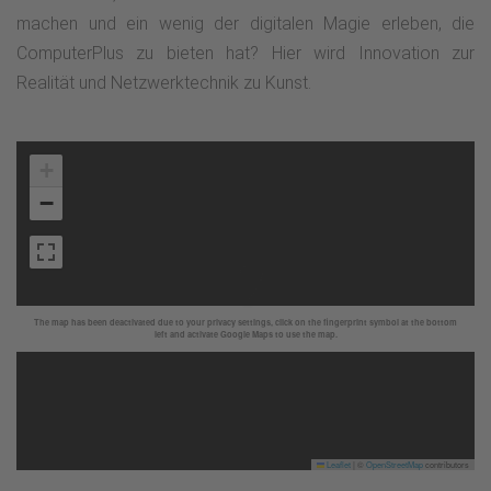
machen und ein wenig der digitalen Magie erleben, die
ComputerPlus zu bieten hat? Hier wird Innovation zur
Realität und Netzwerktechnik zu Kunst.
+
−
The map has been deactivated due to your privacy settings, click on the fingerprint symbol at the bottom
left and activate Google Maps to use the map.
Leaflet
|
©
OpenStreetMap
contributors