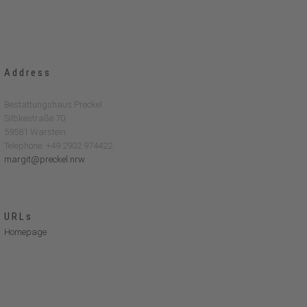
Address
Bestattungshaus Preckel
Silbkestraße 70
59581 Warstein
Telephone: +49 2902 974422
margit@preckel.nrw
URLs
Homepage