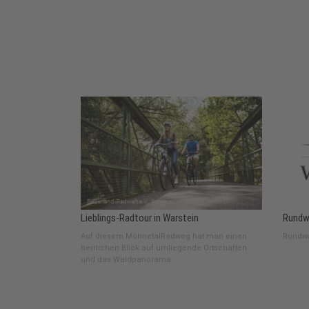
Lieblings-Radtour in Warstein
Rundw
Auf diesem MöhnetalRadweg hat man einen
Rundw
herrlichen Blick auf umliegende Ortschaften
und das Waldpanorama.