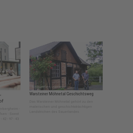
,
Warsteiner Möhnetal Geschichtsweg
of
Das Warsteiner Möhnetal gehört zu den
malerischen und geschichtsträchtigen
derbergheim -
Landstrichen des Sauerlandes.
fsen - Soest
 42 - 97 - 43