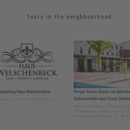
Tours in the neighbourhood
anderung Haus Welschenbeck
Pengel-Anton-Route von Belecke
Schützenhalle nach Soest Bahnh
anderung um Haus Welschenbeck
Belecke - Sichtigvor - Allagen - Nie
Völlinghausen - Wamel - Echtrop - El
Knotenpunktreihenfolge : 67 - 68 - 69 -