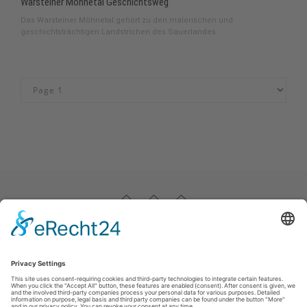
Warsteiner Möhnetal Geschichtsweg
Das Warsteiner Möhnetal gehört zu den malerischen und
geschichtsträchtigen Landstrichen des Sauerlandes.
Impressum
|
Datenschutz
|
Haftungsausschluss
|
Kontakt
Stadtmarketing Warstein e.V.
Dieplohstraße 1
59581
Warstein