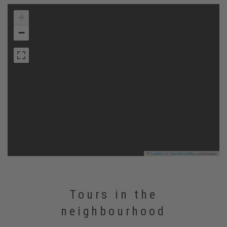
+
−
Leaflet
|
©
OpenStreetMap
contributors
Tours in the
neighbourhood