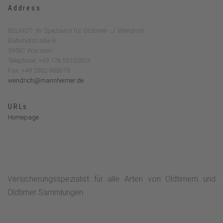
Address
BELMOT- Ihr Spezialist für Oldtimer- J. Wendrich
Bahnhofstraße 8
59581 Warstein
Telephone: +49 176 55102924
Fax: +49 2902 988379
wendrich@mannheimer.de
URLs
Homepage
Versicherungsspezialist für alle Arten von Oldtimern und
Oldtimer Sammlungen