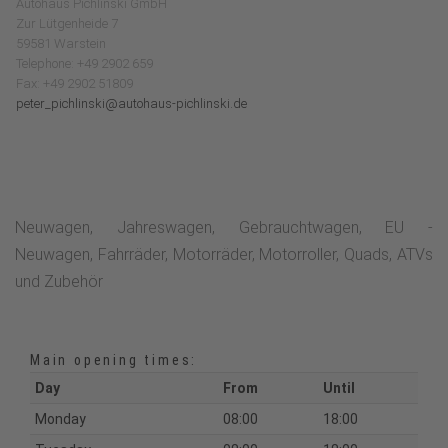
Autohaus Pichlinski GmbH
Zur Lütgenheide 7
59581 Warstein
Telephone: +49 2902 659
Fax: +49 2902 51809
peter_pichlinski@autohaus-pichlinski.de
Neuwagen, Jahreswagen, Gebrauchtwagen, EU -
Neuwagen, Fahrräder, Motorräder, Motorroller, Quads, ATVs
und Zubehör
Main opening times:
Day
From
Until
Monday
08:00
18:00