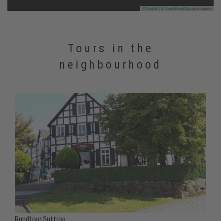
Leaflet
|
©
OpenStreetMap
contributors
Tours in the
neighbourhood
Rundtour Suttrop