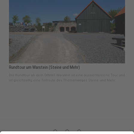
Rundtour um Warstein (Steine und Mehr)
Die Rundtour ab dem Ortsteil Warstein ist eine aussichtsreiche Tour und
ist gleichzeitig eine Teilroute des Themenweges Steine und Mehr.