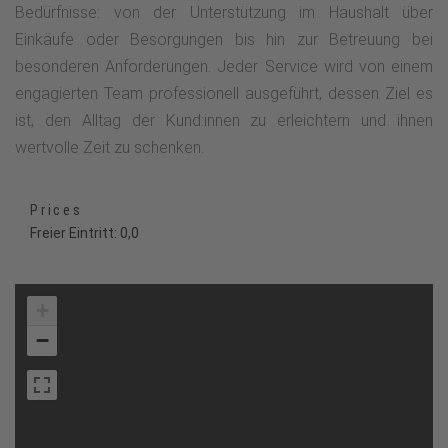
Bedürfnisse: von der Unterstützung im Haushalt über
Einkäufe oder Besorgungen bis hin zur Betreuung bei
besonderen Anforderungen. Jeder Service wird von einem
engagierten Team professionell ausgeführt, dessen Ziel es
ist, den Alltag der Kund:innen zu erleichtern und ihnen
wertvolle Zeit zu schenken.
Prices
Freier Eintritt: 0,0
+
−