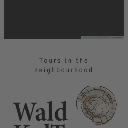
Leaflet
|
©
OpenStreetMap
contributors
Tours in the
neighbourhood