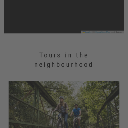
Leaflet
|
©
OpenStreetMap
contributors
Tours in the
neighbourhood