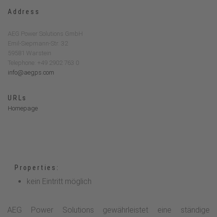
Address
AEG Power Solutions GmbH
Emil-Siepmann-Str. 32
59581 Warstein
Telephone: +49 2902 763 0
info@aegps.com
URLs
Homepage
Properties:
kein Eintritt möglich
AEG Power Solutions gewährleistet eine ständige