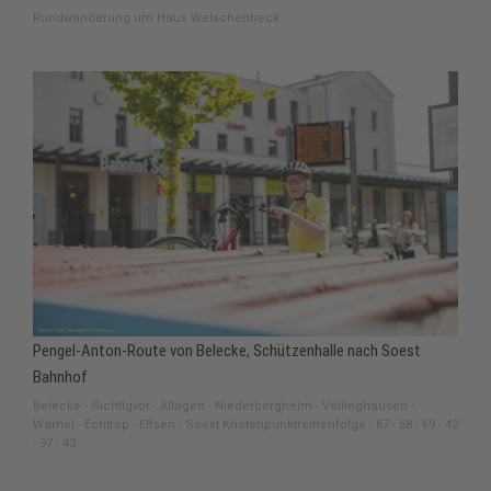
Rundwanderung um Haus Welschenbeck
Pengel-Anton-Route von Belecke, Schützenhalle nach Soest
Bahnhof
Belecke - Sichtigvor - Allagen - Niederbergheim - Völlinghausen -
Wamel - Echtrop - Elfsen - Soest Knotenpunktreihenfolge : 67 - 68 - 69 - 42
- 97 - 43