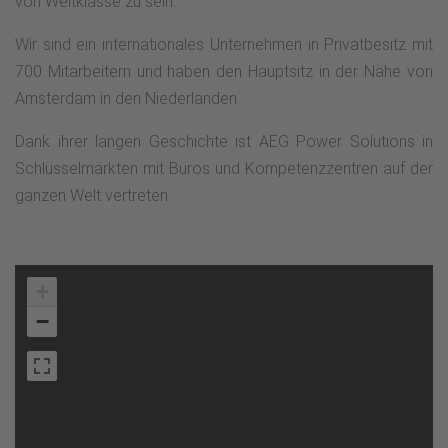
von Weltklasse zu sein.
Wir sind ein internationales Unternehmen in Privatbesitz mit
700 Mitarbeitern und haben den Hauptsitz in der Nähe von
Amsterdam in den Niederlanden.
Dank ihrer langen Geschichte ist AEG Power Solutions in
Schlüsselmärkten mit Büros und Kompetenzzentren auf der
ganzen Welt vertreten.
+
−