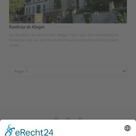
Rundtour ab Allagen
Die Rundtour ab dem Ortsteil Allagen führt über den Haarstrang bis
Körbecke und von dort durch das Naturschutzgebiet Kleiberg nach
Soest.