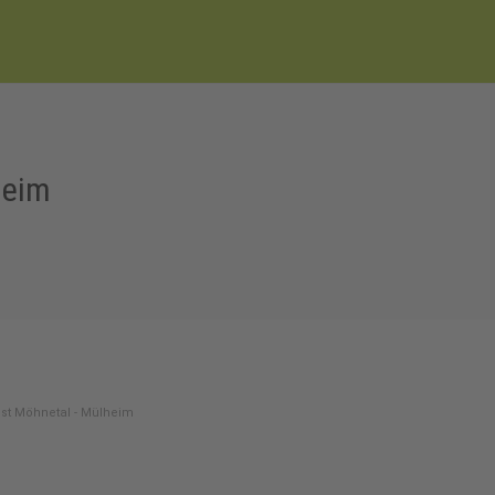
heim
bst Möhnetal - Mülheim