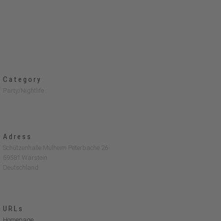
Category
Party/Nightlife
Adress
Schützenhalle Mülheim Peterbache 26
59581 Warstein
Deutschland
URLs
Homepage