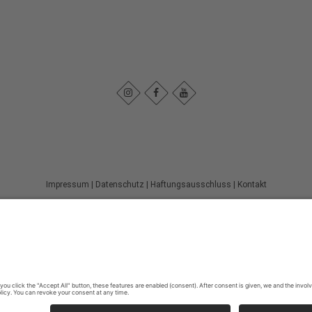
Impressum
|
Datenschutz
|
Haftungsausschluss
|
Kontakt
Stadtmarketing Warstein e.V.
Dieplohstraße 1
59581
Warstein
T: +49 (0) 29 02 81 268
F: +49 (0) 29 02 81 6268
E: tourist@warstein.de
©
2026
Stadtmarketing Warstein e.V.
Cookie-Einstellungen