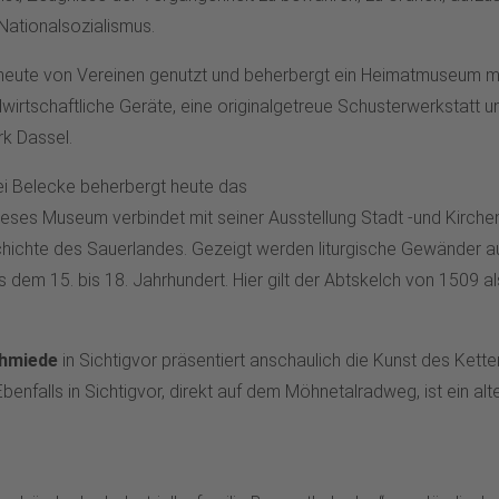
Nationalsozialismus.
heute von Vereinen genutzt und beherbergt ein Heimatmuseum mi
wirtschaftliche Geräte, eine originalgetreue Schusterwerkstatt 
rk Dassel.
i Belecke beherbergt heute das
Dieses Museum verbindet mit seiner Ausstellung Stadt -und Kirche
hichte des Sauerlandes. Gezeigt werden liturgische Gewänder au
dem 15. bis 18. Jahrhundert. Hier gilt der Abtskelch von 1509 al
hmiede
in Sichtigvor präsentiert anschaulich die Kunst des Ket
Ebenfalls in Sichtigvor, direkt auf dem Möhnetalradweg, ist ein 