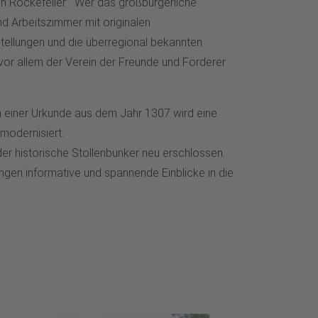
en Rockefeller”. Wer das großbürgerliche
d Arbeitszimmer mit originalen
tellungen und die überregional bekannten
vor allem der Verein der Freunde und Förderer
 in einer Urkunde aus dem Jahr 1307 wird eine
modernisiert.
r historische Stollenbunker neu erschlossen.
gen informative und spannende Einblicke in die