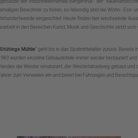
ebäude der Industriellenfamilie Bergenthal - der “sauerländisch
amaligen Bewohner zu hören, so lebendig sind die Wohn-, Ess- un
rhundertwende eingerichtet. Heute finden hier wechselnde Auss
arbeit in den Bereichen Kunst, Musik und Geschichte setzt sich 
 Stütings Mühle
“ geht bis in das Spätmittelalter zurück. Bereits
 1983 wurden einzelne Gebäudeteile immer wieder restauriert und 
ändes die Wester renaturiert, der Westertalradweg gebaut und de
rer zum Verweilen ein und bietet bei Führungen und Besichtigun