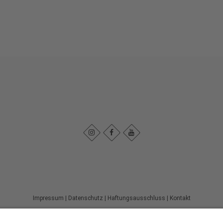
Impressum
|
Datenschutz
|
Haftungsausschluss
|
Kontakt
Stadtmarketing Warstein e.V.
Dieplohstraße 1
59581
Warstein