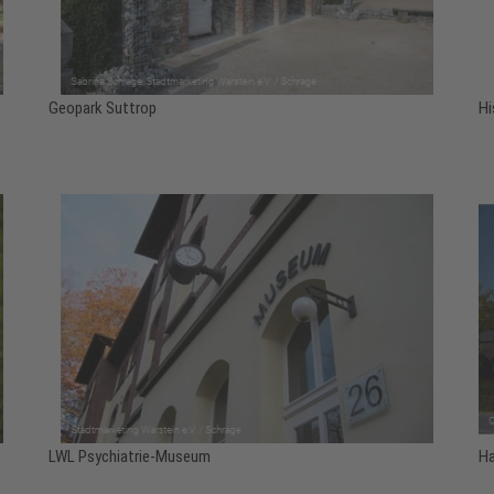
Geopark Suttrop
Hi
LWL Psychiatrie-Museum
Ha