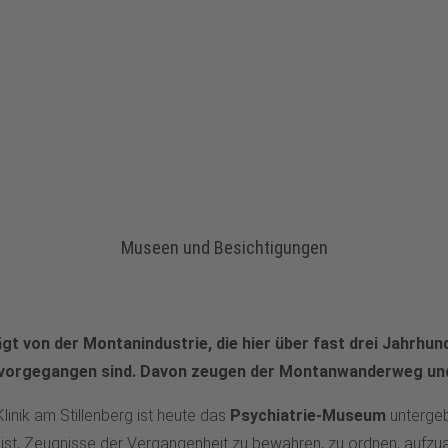
Museen und Besichtigungen
gt von der Montanindustrie, die hier über fast drei Jahrhund
rvorgegangen sind. Davon zeugen der Montanwanderweg und
nik am Stillenberg ist heute das
Psychiatrie-Museum
untergeb
iel ist, Zeugnisse der Vergangenheit zu bewahren, zu ordnen, aufz